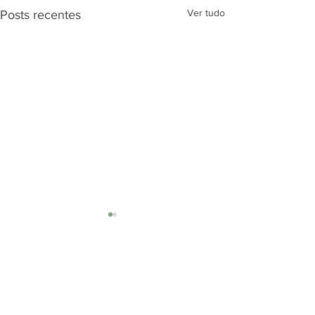
Ver tudo
Posts recentes
Comentários
DOMINGO 16/02/2020
DOMINGO 15/03/2020