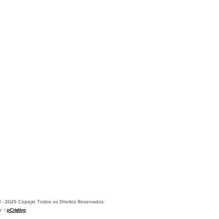
 - 2025 Copejal. Todos os Direitos Reservados.
r |
pCriativo