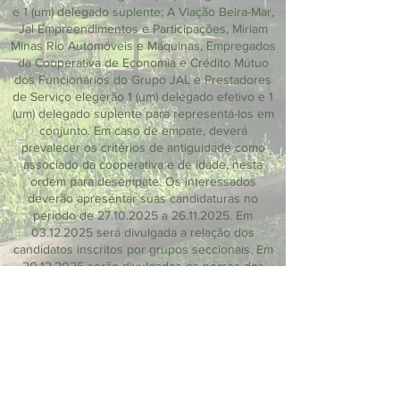
e 1 (um) delegado suplente; A Viação Beira-Mar,
Jal Empreendimentos e Participações, Miriam
Minas Rio Automóveis e Máquinas, Empregados
da Cooperativa de Economia e Crédito Mútuo
dos Funcionários do Grupo JAL e Prestadores
de Serviço elegerão 1 (um) delegado efetivo e 1
(um) delegado suplente para representá-los em
conjunto. Em caso de empate, deverá
prevalecer os critérios de antiguidade como
associado da cooperativa e de idade, nesta
ordem para desempate. Os interessados
deverão apresentar suas candidaturas no
período de
27.10.2025
a
26.11.2025
. Em
03.12.2025
será divulgada a relação dos
candidatos inscritos por grupos seccionais. Em
20.12.2025
serão divulgados os nomes dos
delegados seccionais efetivos e suplentes
eleitos.
São João de Meriti, 20 de outubro de 2025.
Marcos Antonio Pereira Guimarães