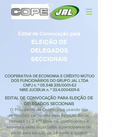
Edital de Convocação para
ELEIÇÃO DE
DELEGADOS
SECCIONAIS
COOPERATIVA DE ECONOMIA E CRÉDITO MÚTUO
DOS FUNCIONÁRIOS DO GRUPO JAL LTDA
CNPJ n. º
05.548.335
/0001-62
NIRE JUCERJA n. º
33.4.0004331-6
EDITAL DE CONVOCAÇÃO PARA ELEIÇÃO DE
DELEGADOS SECCIONAIS
O Presidente da Cooperativa usando das
atribuições conferidas pelo Estatuto Social,
convoca os 2.477 (dois mil, quatrocentos e
setenta e sete) associados a participarem do
pleito para eleição de 24 (vinte e quatro)