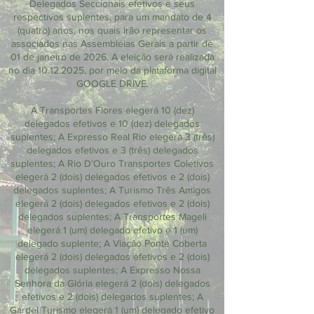
Delegados Seccionais efetivos e seus
respectivos suplentes, para um mandato de 4
(quatro) anos, nos quais irão representar os
associados nas Assembléias Gerais a partir de
01 de janeiro de 2026. A eleição será realizada
no dia
10.12.2025
, por meio da plataforma digital
GOOGLE DRIVE.
A Transportes Flores elegerá 10 (dez)
delegados efetivos e 10 (dez) delegados
suplentes; A Expresso Real Rio elegerá 3 (três)
delegados efetivos e 3 (três) delegados
suplentes; A Rio D’Ouro Transportes Coletivos
elegerá 2 (dois) delegados efetivos e 2 (dois)
delegados suplentes; A Turismo Três Amigos
elegerá 2 (dois) delegados efetivos e 2 (dois)
delegados suplentes; A Transportes Mageli
elegerá 1 (um) delegado efetivo e 1 (um)
delegado suplente; A Viação Ponte Coberta
elegerá 2 (dois) delegados efetivos e 2 (dois)
delegados suplentes; A Expresso Nossa
Senhora da Glória elegerá 2 (dois) delegados
efetivos e 2 (dois) delegados suplentes; A
Gardel Turismo elegerá 1 (um) delegado efetivo